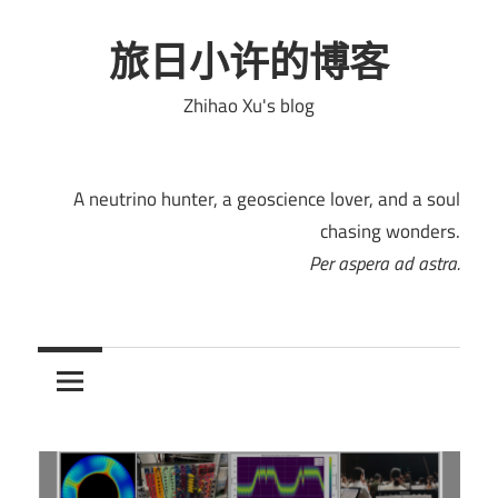
Skip
to
旅日小许的博客
content
Zhihao Xu's blog
A neutrino hunter, a geoscience lover, and a soul
chasing wonders.
Per aspera ad astra.