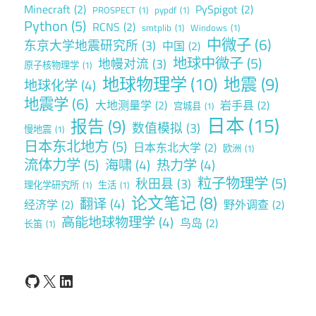
Minecraft
(2)
PySpigot
(2)
PROSPECT
(1)
pypdf
(1)
Python
(5)
RCNS
(2)
smtplib
(1)
Windows
(1)
中微子
(6)
东京大学地震研究所
(3)
中国
(2)
地球中微子
(5)
地幔对流
(3)
原子核物理学
(1)
地球物理学
(10)
地震
(9)
地球化学
(4)
地震学
(6)
大地测量学
(2)
岩手县
(2)
宫城县
(1)
日本
(15)
报告
(9)
数值模拟
(3)
慢地震
(1)
日本东北地方
(5)
日本东北大学
(2)
欧洲
(1)
流体力学
(5)
海啸
(4)
热力学
(4)
粒子物理学
(5)
秋田县
(3)
理化学研究所
(1)
生活
(1)
论文笔记
(8)
翻译
(4)
经济学
(2)
野外调查
(2)
高能地球物理学
(4)
鸟岛
(2)
长笛
(1)
GitHub
X
LinkedIn