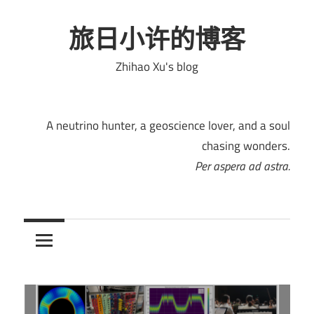
Skip
to
旅日小许的博客
content
Zhihao Xu's blog
A neutrino hunter, a geoscience lover, and a soul
chasing wonders.
Per aspera ad astra.