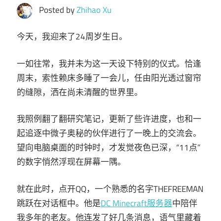
Posted by
Zhihao Xu
今天，我迎来了24周岁生日。
一如往常，我并未为这一天设下特别的仪式。恰逢
周末，索性赖床多睡了一会儿，任由阳光透过窗帘
的缝隙，洒在尚未清醒的世界里。
我照例翻了翻研究笔记，更新了些许进度，也和一
起追逐中微子奥秘的伙伴进行了一晚上的交流会。
望向电脑桌面的时钟时，才发觉夜色已深，“11点”
的数字悄然浮现在屏幕一隅。
就在此时，点开QQ，一个熟悉的名字THEFREEMAN
跳跃在对话框中。他是
DC Minecraft服务器
中陪伴
我多年的老友。他连发了好几条消息，语气里藏着