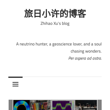
Skip
to
旅日小许的博客
content
Zhihao Xu's blog
A neutrino hunter, a geoscience lover, and a soul
chasing wonders.
Per aspera ad astra.