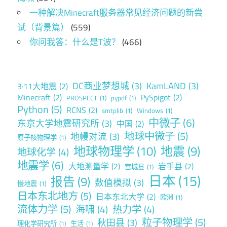
一种解决Minecraft服务器常见经济问题的新尝
试（背景篇）
(559)
你问我答：什么是T波？
(466)
DC商业梦想城
(3)
KamLAND
(3)
3·11大地震
(2)
Minecraft
(2)
PySpigot
(2)
PROSPECT
(1)
pypdf
(1)
Python
(5)
RCNS
(2)
smtplib
(1)
Windows
(1)
中微子
(6)
东京大学地震研究所
(3)
中国
(2)
地球中微子
(5)
地幔对流
(3)
原子核物理学
(1)
地球物理学
(10)
地震
(9)
地球化学
(4)
地震学
(6)
大地测量学
(2)
岩手县
(2)
宫城县
(1)
日本
(15)
报告
(9)
数值模拟
(3)
慢地震
(1)
日本东北地方
(5)
日本东北大学
(2)
欧洲
(1)
流体力学
(5)
海啸
(4)
热力学
(4)
粒子物理学
(5)
秋田县
(3)
理化学研究所
(1)
生活
(1)