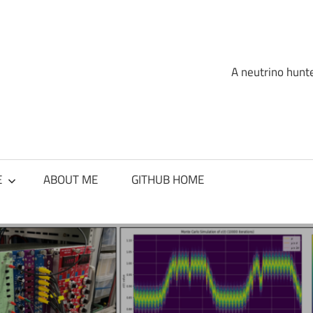
A neutrino hunte
E
ABOUT ME
GITHUB HOME