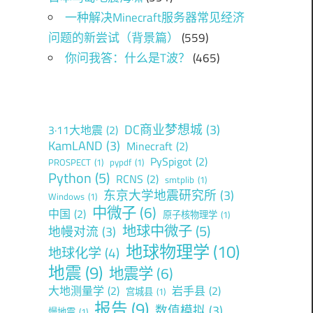
一种解决Minecraft服务器常见经济
问题的新尝试（背景篇）
(559)
你问我答：什么是T波？
(465)
DC商业梦想城
(3)
3·11大地震
(2)
KamLAND
(3)
Minecraft
(2)
PySpigot
(2)
PROSPECT
(1)
pypdf
(1)
Python
(5)
RCNS
(2)
smtplib
(1)
东京大学地震研究所
(3)
Windows
(1)
中微子
(6)
中国
(2)
原子核物理学
(1)
地球中微子
(5)
地幔对流
(3)
地球物理学
(10)
地球化学
(4)
地震
(9)
地震学
(6)
大地测量学
(2)
岩手县
(2)
宫城县
(1)
报告
(9)
数值模拟
(3)
慢地震
(1)