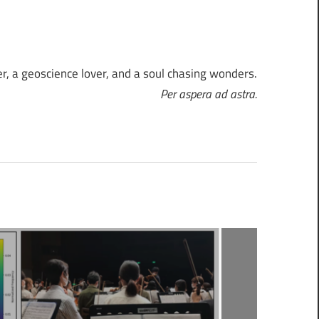
r, a geoscience lover, and a soul chasing wonders.
Per aspera ad astra.