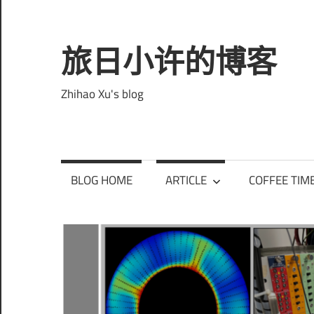
Skip
to
content
旅日小许的博客
Zhihao Xu's blog
BLOG HOME
ARTICLE
COFFEE TIM